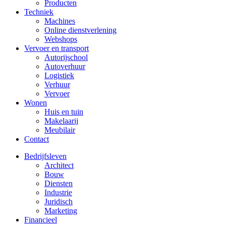
Producten
Techniek
Machines
Online dienstverlening
Webshops
Vervoer en transport
Autorijschool
Autoverhuur
Logistiek
Verhuur
Vervoer
Wonen
Huis en tuin
Makelaarij
Meubilair
Contact
Bedrijfsleven
Architect
Bouw
Diensten
Industrie
Juridisch
Marketing
Financieel