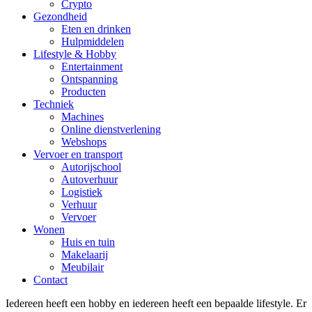
Crypto
Gezondheid
Eten en drinken
Hulpmiddelen
Lifestyle & Hobby
Entertainment
Ontspanning
Producten
Techniek
Machines
Online dienstverlening
Webshops
Vervoer en transport
Autorijschool
Autoverhuur
Logistiek
Verhuur
Vervoer
Wonen
Huis en tuin
Makelaarij
Meubilair
Contact
Iedereen heeft een hobby en iedereen heeft een bepaalde lifestyle. Er