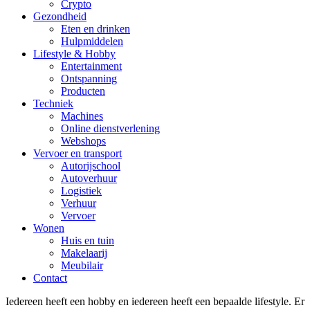
Crypto
Gezondheid
Eten en drinken
Hulpmiddelen
Lifestyle & Hobby
Entertainment
Ontspanning
Producten
Techniek
Machines
Online dienstverlening
Webshops
Vervoer en transport
Autorijschool
Autoverhuur
Logistiek
Verhuur
Vervoer
Wonen
Huis en tuin
Makelaarij
Meubilair
Contact
Iedereen heeft een hobby en iedereen heeft een bepaalde lifestyle. Er