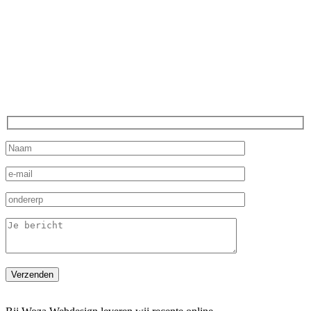
kunnen publiceren op ons blogdomein. Wij hebben een breed aantal
catgeorieën beschikbaar op onze website, die gebruikt kunnen
worden voor het publiceren van blogs. Hierdoor kan vrijwel ieder
bedrijf of organisatie gepubliceerd worden op ons blogdomein.
Meer weten over onze diensten of over het publiceren van een blog
op ons domein? Neem dan contact met ons op via het contact
formulier. Wij zullen zo snel mogelijk reageren op de aanvraag en
laten weten wat mogelijk is!