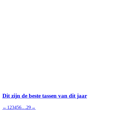
Dit zijn de beste tassen van dit jaar
←
1
2
3
4
5
6
…
29
→
Neem contact met ons op!
Woza Webdesign is altijd op zoek naar nieuwe artikelen die wij