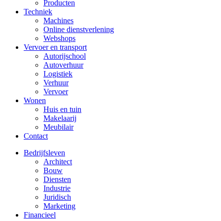
Producten
Techniek
Machines
Online dienstverlening
Webshops
Vervoer en transport
Autorijschool
Autoverhuur
Logistiek
Verhuur
Vervoer
Wonen
Huis en tuin
Makelaarij
Meubilair
Contact
Bedrijfsleven
Architect
Bouw
Diensten
Industrie
Juridisch
Marketing
Financieel