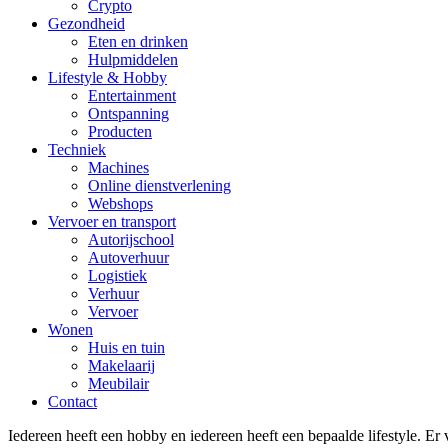
Crypto
Gezondheid
Eten en drinken
Hulpmiddelen
Lifestyle & Hobby
Entertainment
Ontspanning
Producten
Techniek
Machines
Online dienstverlening
Webshops
Vervoer en transport
Autorijschool
Autoverhuur
Logistiek
Verhuur
Vervoer
Wonen
Huis en tuin
Makelaarij
Meubilair
Contact
Iedereen heeft een hobby en iedereen heeft een bepaalde lifestyle. Er