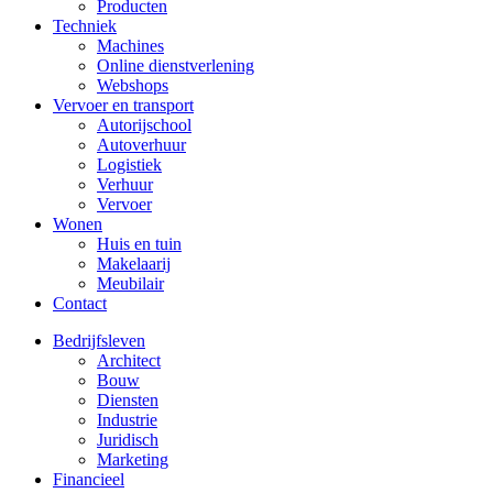
Producten
Techniek
Machines
Online dienstverlening
Webshops
Vervoer en transport
Autorijschool
Autoverhuur
Logistiek
Verhuur
Vervoer
Wonen
Huis en tuin
Makelaarij
Meubilair
Contact
Bedrijfsleven
Architect
Bouw
Diensten
Industrie
Juridisch
Marketing
Financieel