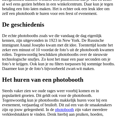
al wel eens gezien hebben in een winkelcentrum. Daar kun je tegen
betaling een foto laten maken. Het is echter ook een leuk idee om
zelf een photobooth te huren voor een feest of evenement.
De geschiedenis
De echte photobooths zoals we die vandaag de dag eigenlijk
kennen, zijn uitgevonden in 1923 in New York. De Russische
immigrant Anatal Josepho kwam met dit idee. Toentertijd kostte het
zeker een minuut of 10 voordat de foto’s uit de photobooth kwamen
rollen. Tegenwoordig beschikken photobooths over de nieuwste
technologische snufjes. Zo kost het maar een paar seconden om je
foto’s te krijgen. Ook kun je nu filters toepassen bij sommige booths.
Daarmee kun je de foto’s bijvoorbeeld zwart-wit maken.
Het huren van een photobooth
Steeds vaker zien we oude rages weer voorbij komen en in
populariteit groeien. Dit geldt ook voor de photobooth.
Tegenwoordig kun je photobooths makkelijk huren voor bij een
evenement, verjaardag of bruiloft. Dit zal een van de smaakmakers
zijn op jouw gelegenheid. In de
photobooth
zijn vaker meerdere
verkleedstukken te vinden. Denk hierbij aan pruiken, hoeden,