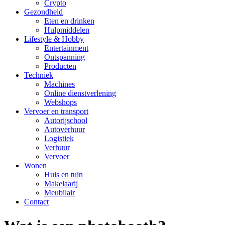
Crypto
Gezondheid
Eten en drinken
Hulpmiddelen
Lifestyle & Hobby
Entertainment
Ontspanning
Producten
Techniek
Machines
Online dienstverlening
Webshops
Vervoer en transport
Autorijschool
Autoverhuur
Logistiek
Verhuur
Vervoer
Wonen
Huis en tuin
Makelaarij
Meubilair
Contact