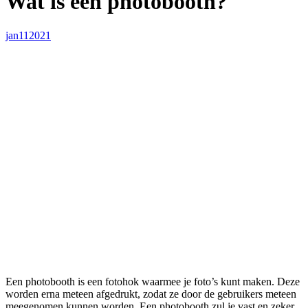
Wat is een photobooth?
jan
11
2021
Een photobooth is een fotohok waarmee je foto’s kunt maken. Deze
worden erna meteen afgedrukt, zodat ze door de gebruikers meteen
meegenomen kunnen worden. Een photobooth zul je vast en zeker