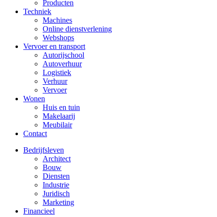
Producten
Techniek
Machines
Online dienstverlening
Webshops
Vervoer en transport
Autorijschool
Autoverhuur
Logistiek
Verhuur
Vervoer
Wonen
Huis en tuin
Makelaarij
Meubilair
Contact
Bedrijfsleven
Architect
Bouw
Diensten
Industrie
Juridisch
Marketing
Financieel