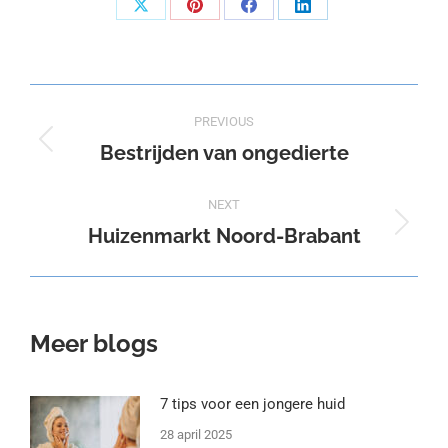
Share
Share
Share
Share
on
on
on
on
X
Pinterest
Facebook
LinkedIn
Post
PREVIOUS
navigation
Bestrijden van ongedierte
Previous
post:
NEXT
Huizenmarkt Noord-Brabant
Next
post:
Meer blogs
7 tips voor een jongere huid
28 april 2025