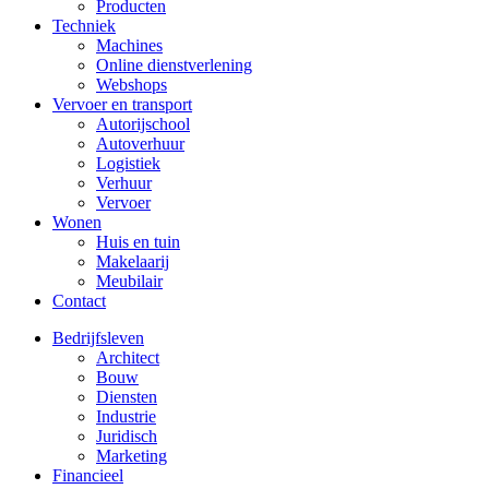
Producten
Techniek
Machines
Online dienstverlening
Webshops
Vervoer en transport
Autorijschool
Autoverhuur
Logistiek
Verhuur
Vervoer
Wonen
Huis en tuin
Makelaarij
Meubilair
Contact
Bedrijfsleven
Architect
Bouw
Diensten
Industrie
Juridisch
Marketing
Financieel