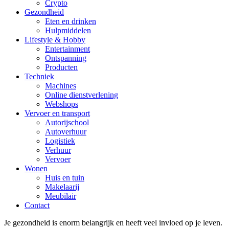
Crypto
Gezondheid
Eten en drinken
Hulpmiddelen
Lifestyle & Hobby
Entertainment
Ontspanning
Producten
Techniek
Machines
Online dienstverlening
Webshops
Vervoer en transport
Autorijschool
Autoverhuur
Logistiek
Verhuur
Vervoer
Wonen
Huis en tuin
Makelaarij
Meubilair
Contact
Je gezondheid is enorm belangrijk en heeft veel invloed op je leven.