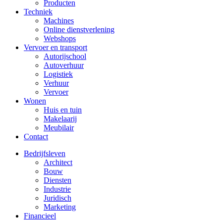
Producten
Techniek
Machines
Online dienstverlening
Webshops
Vervoer en transport
Autorijschool
Autoverhuur
Logistiek
Verhuur
Vervoer
Wonen
Huis en tuin
Makelaarij
Meubilair
Contact
Bedrijfsleven
Architect
Bouw
Diensten
Industrie
Juridisch
Marketing
Financieel