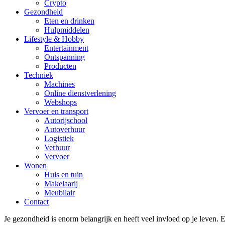
Crypto
Gezondheid
Eten en drinken
Hulpmiddelen
Lifestyle & Hobby
Entertainment
Ontspanning
Producten
Techniek
Machines
Online dienstverlening
Webshops
Vervoer en transport
Autorijschool
Autoverhuur
Logistiek
Verhuur
Vervoer
Wonen
Huis en tuin
Makelaarij
Meubilair
Contact
Je gezondheid is enorm belangrijk en heeft veel invloed op je leven.