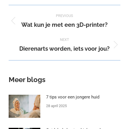
X
Pinterest
Facebook
LinkedIn
Post
PREVIOUS
navigation
Wat kun je met een 3D-printer?
Previous
post:
NEXT
Dierenarts worden, iets voor jou?
Next
post:
Meer blogs
7 tips voor een jongere huid
28 april 2025