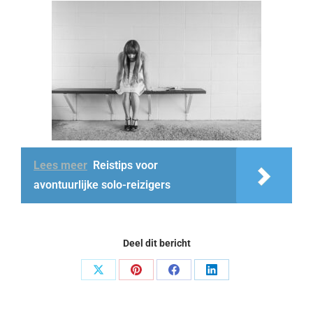
Lees meer
Reistips voor
avontuurlijke solo-reizigers
Deel dit bericht
Share
Share
Share
Share
on
on
on
on