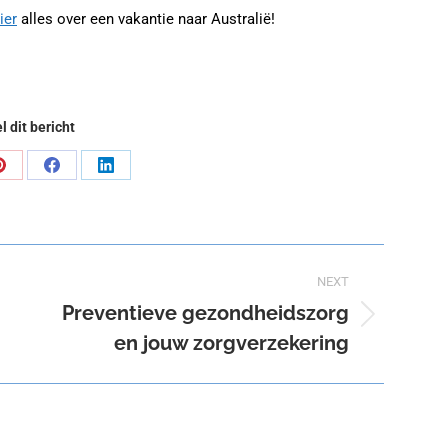
ier
alles over een vakantie naar Australië!
l dit bericht
Share
Share
Share
on
on
on
Pinterest
Facebook
LinkedIn
NEXT
Preventieve gezondheidszorg
Next
en jouw zorgverzekering
post: