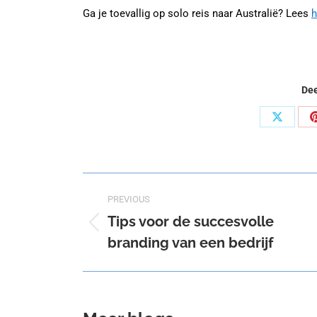
Ga je toevallig op solo reis naar Australië? Lees
h
Dee
Share
on
X
Post
PREVIOUS
navigation
Tips voor de succesvolle
Previous
branding van een bedrijf
post: