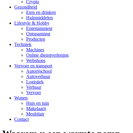
Crypto
Gezondheid
Eten en drinken
Hulpmiddelen
Lifestyle & Hobby
Entertainment
Ontspanning
Producten
Techniek
Machines
Online dienstverlening
Webshops
Vervoer en transport
Autorijschool
Autoverhuur
Logistiek
Verhuur
Vervoer
Wonen
Huis en tuin
Makelaarij
Meubilair
Contact