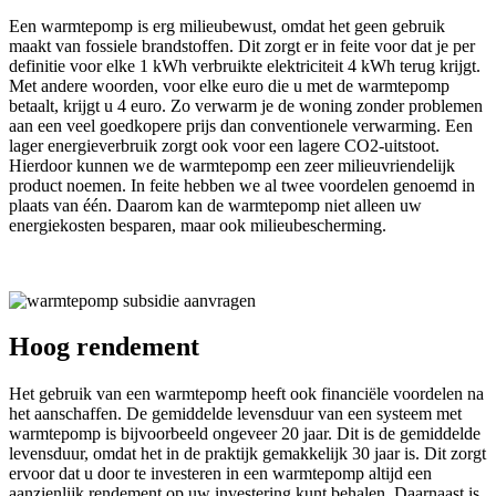
Een warmtepomp is erg milieubewust, omdat het geen gebruik
maakt van fossiele brandstoffen. Dit zorgt er in feite voor dat je per
definitie voor elke 1 kWh verbruikte elektriciteit 4 kWh terug krijgt.
Met andere woorden, voor elke euro die u met de warmtepomp
betaalt, krijgt u 4 euro. Zo verwarm je de woning zonder problemen
aan een veel goedkopere prijs dan conventionele verwarming. Een
lager energieverbruik zorgt ook voor een lagere CO2-uitstoot.
Hierdoor kunnen we de warmtepomp een zeer milieuvriendelijk
product noemen. In feite hebben we al twee voordelen genoemd in
plaats van één. Daarom kan de warmtepomp niet alleen uw
energiekosten besparen, maar ook milieubescherming.
Hoog rendement
Het gebruik van een warmtepomp heeft ook financiële voordelen na
het aanschaffen. De gemiddelde levensduur van een systeem met
warmtepomp is bijvoorbeeld ongeveer 20 jaar. Dit is de gemiddelde
levensduur, omdat het in de praktijk gemakkelijk 30 jaar is. Dit zorgt
ervoor dat u door te investeren in een warmtepomp altijd een
aanzienlijk rendement op uw investering kunt behalen. Daarnaast is