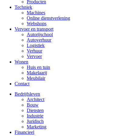
Producten
Techniek
Machines
Online dienstverlening
Webshops
Vervoer en transport
Autorijschool
Autoverhuur
Logistiek
Verhuur
Vervoer
Wonen
Huis en tuin
Makelaarij
Meubilair
Contact
Bedrijfsleven
Architect
Bouw
Diensten
Industrie
Juridisch
Marketing
Financieel