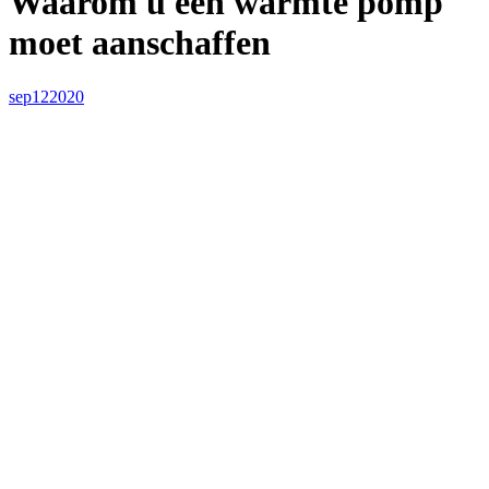
Waarom u een warmte pomp
moet aanschaffen
sep
12
2020