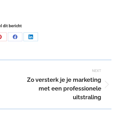
l dit bericht
Share
Share
Share
on
on
on
Pinterest
Facebook
LinkedIn
NEXT
Zo versterk je je marketing
met een professionele
Next
post:
uitstraling