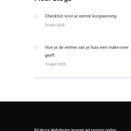
Checklist voor je eerste koopwoning
25 juni 2025
Hoe je de entree van je huis een make-over
geeft
13 april 2025
Bij Woza Webdesign leveren wij recente online