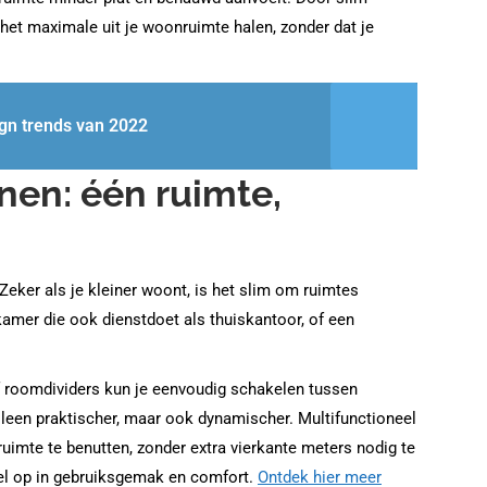
 het maximale uit je woonruimte halen, zonder dat je
ign trends van 2022
nen: één ruimte,
 Zeker als je kleiner woont, is het slim om ruimtes
amer die ook dienstdoet als thuiskantoor, of een
 roomdividers kun je eenvoudig schakelen tussen
alleen praktischer, maar ook dynamischer. Multifunctioneel
imte te benutten, zonder extra vierkante meters nodig te
veel op in gebruiksgemak en comfort.
Ontdek hier meer