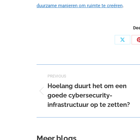
duurzame manieren om ruimte te creëren
.
Dee
Share
on
X
Post
PREVIOUS
navigation
Hoelang duurt het om een
goede cybersecurity-
Previous
post:
infrastructuur op te zetten?
Meer blogs