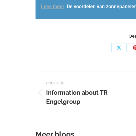
Lees meer
De voordelen van zonnepanele
Dee
Share
on
X
Post
PREVIOUS
navigation
Information about TR
Previous
Engelgroup
post:
Meer blogs