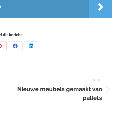
n
l dit bericht
Share
Share
Share
on
on
on
Pinterest
Facebook
LinkedIn
NEXT
Nieuwe meubels gemaakt van
Next
pallets
post: