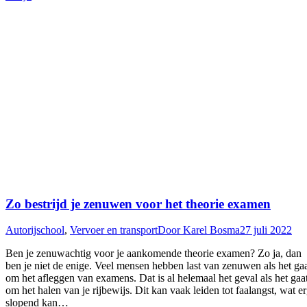
Zo bestrijd je zenuwen voor het theorie examen
Autorijschool
,
Vervoer en transport
Door
Karel Bosma
27 juli 2022
Ben je zenuwachtig voor je aankomende theorie examen? Zo ja, dan
ben je niet de enige. Veel mensen hebben last van zenuwen als het ga
om het afleggen van examens. Dat is al helemaal het geval als het gaa
om het halen van je rijbewijs. Dit kan vaak leiden tot faalangst, wat e
slopend kan…