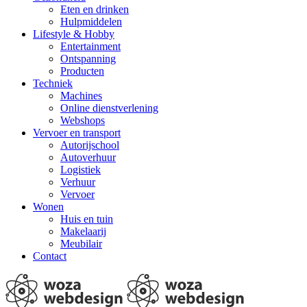
Eten en drinken
Hulpmiddelen
Lifestyle & Hobby
Entertainment
Ontspanning
Producten
Techniek
Machines
Online dienstverlening
Webshops
Vervoer en transport
Autorijschool
Autoverhuur
Logistiek
Verhuur
Vervoer
Wonen
Huis en tuin
Makelaarij
Meubilair
Contact