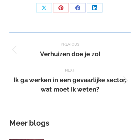
Share
Share
Share
Share
on
on
on
on
X
Pinterest
Facebook
LinkedIn
Post
PREVIOUS
navigation
Verhuizen doe je zo!
Previous
post:
NEXT
Ik ga werken in een gevaarlijke sector,
Next
wat moet ik weten?
post:
Meer blogs