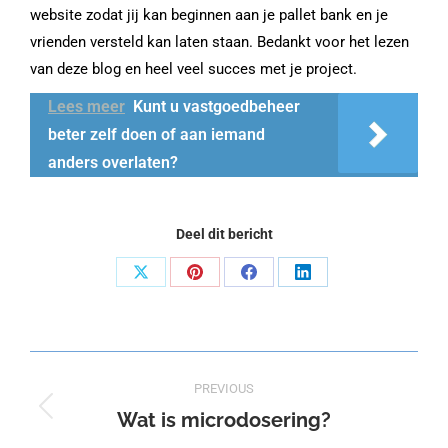
website zodat jij kan beginnen aan je
pallet bank
en je
vrienden versteld kan laten staan. Bedankt voor het lezen
van deze blog en heel veel succes met je project.
Lees meer
Kunt u vastgoedbeheer
beter zelf doen of aan iemand
anders overlaten?
Deel dit bericht
Share
Share
Share
Share
on
on
on
on
X
Pinterest
Facebook
LinkedIn
Post
PREVIOUS
navigation
Wat is microdosering?
Previous
post: