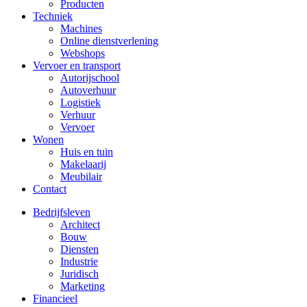
Producten
Techniek
Machines
Online dienstverlening
Webshops
Vervoer en transport
Autorijschool
Autoverhuur
Logistiek
Verhuur
Vervoer
Wonen
Huis en tuin
Makelaarij
Meubilair
Contact
Bedrijfsleven
Architect
Bouw
Diensten
Industrie
Juridisch
Marketing
Financieel