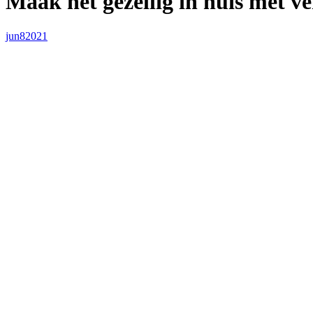
Maak het gezellig in huis met ve
jun
8
2021