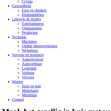
Crypto
Gezondheid
Eten en drinken
Hulpmiddelen
Lifestyle & Hobby
Entertainment
Ontspanning
Producten
Techniek
Machines
Online dienstverlening
Webshops
Vervoer en transport
Autorijschool
Autoverhuur
Logistiek
Verhuur
Vervoer
Wonen
Huis en tuin
Makelaarij
Meubilair
Contact