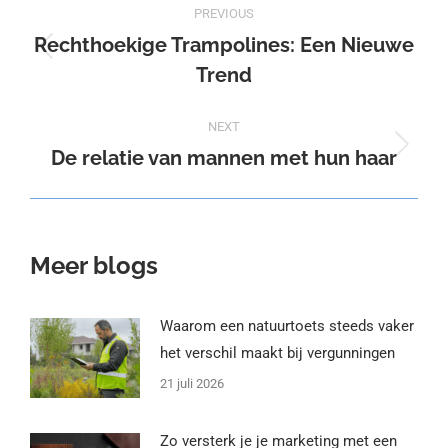
PREVIOUS
navigation
Rechthoekige Trampolines: Een Nieuwe
Previous
Trend
post:
NEXT
De relatie van mannen met hun haar
Next
post:
Meer blogs
Waarom een natuurtoets steeds vaker
het verschil maakt bij vergunningen
21 juli 2026
Zo versterk je je marketing met een