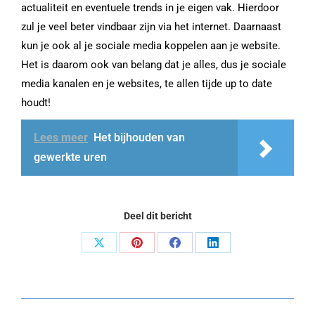
actualiteit en eventuele trends in je eigen vak. Hierdoor
zul je veel beter vindbaar zijn via het internet. Daarnaast
kun je ook al je sociale media koppelen aan je website.
Het is daarom ook van belang dat je alles, dus je sociale
media kanalen en je websites, te allen tijde up to date
houdt!
Lees meer
Het bijhouden van
gewerkte uren
Deel dit bericht
Share
Share
Share
Share
on
on
on
on
X
Pinterest
Facebook
LinkedIn
Post