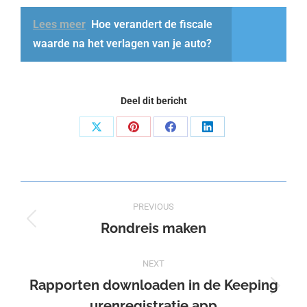
Lees meer
Hoe verandert de fiscale
waarde na het verlagen van je auto?
Deel dit bericht
Share
Share
Share
Share
on
on
on
on
X
Pinterest
Facebook
LinkedIn
Post
PREVIOUS
navigation
Rondreis maken
Previous
post:
NEXT
Rapporten downloaden in de Keeping
Next
urenregistratie app