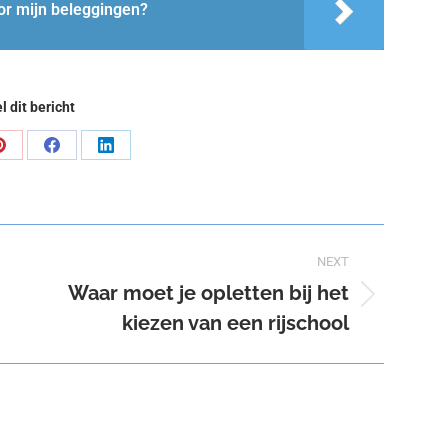
r mijn beleggingen?
l dit bericht
Share
Share
Share
on
on
on
Pinterest
Facebook
LinkedIn
NEXT
Waar moet je opletten bij het
Next
kiezen van een rijschool
post: