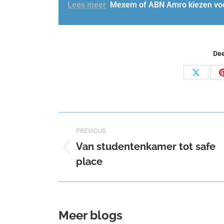
Lees meer
Mexem of ABN Amro kiezen voo
Dee
Share
on
X
Post
PREVIOUS
navigation
Van studentenkamer tot safe
Previous
place
post:
Meer blogs