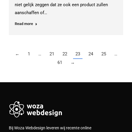
niet gelijk zeggen dat ze ook een product zullen
aanschaffen of…
Read more
←
1
…
21
22
23
24
25
…
61
→
Bij Woza Webdesign leveren wij recente online