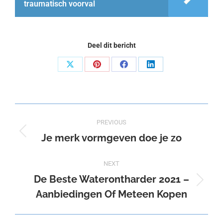
traumatisch voorval
Deel dit bericht
Share
Share
Share
Share
on
on
on
on
X
Pinterest
Facebook
LinkedIn
Post
PREVIOUS
navigation
Je merk vormgeven doe je zo
Previous
post:
NEXT
De Beste Waterontharder 2021 –
Next
Aanbiedingen Of Meteen Kopen
post: