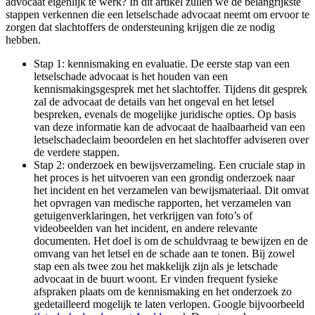
advocaat eigenlijk te werk? In dit artikel zullen we de belangrijkste
stappen verkennen die een letselschade advocaat neemt om ervoor te
zorgen dat slachtoffers de ondersteuning krijgen die ze nodig
hebben.
Stap 1: kennismaking en evaluatie. De eerste stap van een
letselschade advocaat is het houden van een
kennismakingsgesprek met het slachtoffer. Tijdens dit gesprek
zal de advocaat de details van het ongeval en het letsel
bespreken, evenals de mogelijke juridische opties. Op basis
van deze informatie kan de advocaat de haalbaarheid van een
letselschadeclaim beoordelen en het slachtoffer adviseren over
de verdere stappen.
Stap 2: onderzoek en bewijsverzameling. Een cruciale stap in
het proces is het uitvoeren van een grondig onderzoek naar
het incident en het verzamelen van bewijsmateriaal. Dit omvat
het opvragen van medische rapporten, het verzamelen van
getuigenverklaringen, het verkrijgen van foto’s of
videobeelden van het incident, en andere relevante
documenten. Het doel is om de schuldvraag te bewijzen en de
omvang van het letsel en de schade aan te tonen. Bij zowel
stap een als twee zou het makkelijk zijn als je letschade
advocaat in de buurt woont. Er vinden frequent fysieke
afspraken plaats om de kennismaking en het onderzoek zo
gedetailleerd mogelijk te laten verlopen. Google bijvoorbeeld