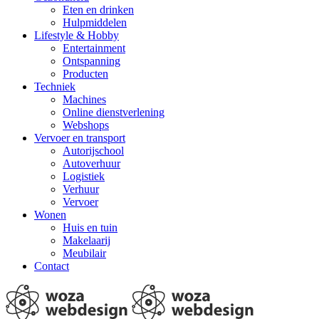
Eten en drinken
Hulpmiddelen
Lifestyle & Hobby
Entertainment
Ontspanning
Producten
Techniek
Machines
Online dienstverlening
Webshops
Vervoer en transport
Autorijschool
Autoverhuur
Logistiek
Verhuur
Vervoer
Wonen
Huis en tuin
Makelaarij
Meubilair
Contact