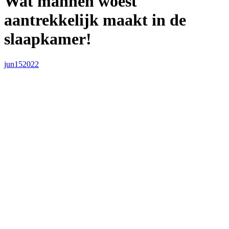
Wat mannen woest
aantrekkelijk maakt in de
slaapkamer!
jun
15
2022