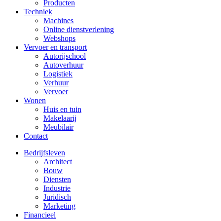
Producten
Techniek
Machines
Online dienstverlening
Webshops
Vervoer en transport
Autorijschool
Autoverhuur
Logistiek
Verhuur
Vervoer
Wonen
Huis en tuin
Makelaarij
Meubilair
Contact
Bedrijfsleven
Architect
Bouw
Diensten
Industrie
Juridisch
Marketing
Financieel