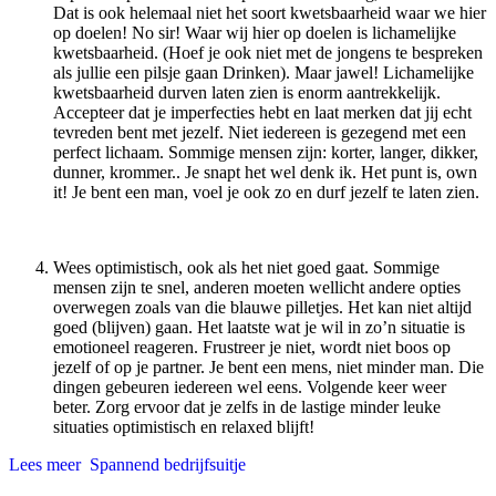
Dat is ook helemaal niet het soort kwetsbaarheid waar we hier
op doelen! No sir! Waar wij hier op doelen is lichamelijke
kwetsbaarheid. (Hoef je ook niet met de jongens te bespreken
als jullie een pilsje gaan Drinken). Maar jawel! Lichamelijke
kwetsbaarheid durven laten zien is enorm aantrekkelijk.
Accepteer dat je imperfecties hebt en laat merken dat jij echt
tevreden bent met jezelf. Niet iedereen is gezegend met een
perfect lichaam. Sommige mensen zijn: korter, langer, dikker,
dunner, krommer.. Je snapt het wel denk ik. Het punt is, own
it! Je bent een man, voel je ook zo en durf jezelf te laten zien.
Wees optimistisch, ook als het niet goed gaat. Sommige
mensen zijn te snel, anderen moeten wellicht andere opties
overwegen zoals van die blauwe pilletjes. Het kan niet altijd
goed (blijven) gaan. Het laatste wat je wil in zo’n situatie is
emotioneel reageren. Frustreer je niet, wordt niet boos op
jezelf of op je partner. Je bent een mens, niet minder man. Die
dingen gebeuren iedereen wel eens. Volgende keer weer
beter. Zorg ervoor dat je zelfs in de lastige minder leuke
situaties optimistisch en relaxed blijft!
Lees meer
Spannend bedrijfsuitje