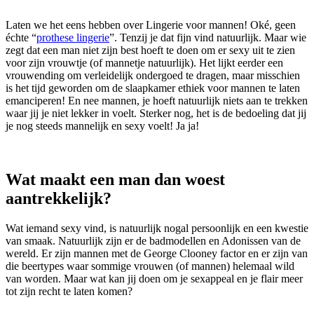
Laten we het eens hebben over Lingerie voor mannen! Oké, geen
échte “
prothese lingerie
”. Tenzij je dat fijn vind natuurlijk. Maar wie
zegt dat een man niet zijn best hoeft te doen om er sexy uit te zien
voor zijn vrouwtje (of mannetje natuurlijk). Het lijkt eerder een
vrouwending om verleidelijk ondergoed te dragen, maar misschien
is het tijd geworden om de slaapkamer ethiek voor mannen te laten
emanciperen! En nee mannen, je hoeft natuurlijk niets aan te trekken
waar jij je niet lekker in voelt. Sterker nog, het is de bedoeling dat jij
je nog steeds mannelijk en sexy voelt! Ja ja!
Wat maakt een man dan woest
aantrekkelijk?
Wat iemand sexy vind, is natuurlijk nogal persoonlijk en een kwestie
van smaak. Natuurlijk zijn er de badmodellen en Adonissen van de
wereld. Er zijn mannen met de George Clooney factor en er zijn van
die beertypes waar sommige vrouwen (of mannen) helemaal wild
van worden. Maar wat kan jij doen om je sexappeal en je flair meer
tot zijn recht te laten komen?