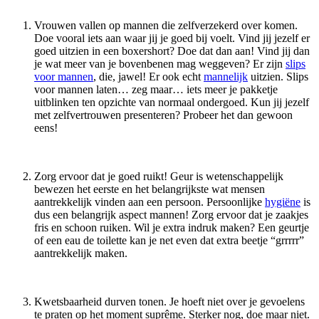
Vrouwen vallen op mannen die zelfverzekerd over komen.
Doe vooral iets aan waar jij je goed bij voelt. Vind jij jezelf er
goed uitzien in een boxershort? Doe dat dan aan! Vind jij dan
je wat meer van je bovenbenen mag weggeven? Er zijn
slips
voor mannen
, die, jawel! Er ook echt
mannelijk
uitzien. Slips
voor mannen laten… zeg maar… iets meer je pakketje
uitblinken ten opzichte van normaal ondergoed. Kun jij jezelf
met zelfvertrouwen presenteren? Probeer het dan gewoon
eens!
Zorg ervoor dat je goed ruikt! Geur is wetenschappelijk
bewezen het eerste en het belangrijkste wat mensen
aantrekkelijk vinden aan een persoon. Persoonlijke
hygiëne
is
dus een belangrijk aspect mannen! Zorg ervoor dat je zaakjes
fris en schoon ruiken. Wil je extra indruk maken? Een geurtje
of een eau de toilette kan je net even dat extra beetje “grrrrr”
aantrekkelijk maken.
Kwetsbaarheid durven tonen. Je hoeft niet over je gevoelens
te praten op het moment suprême. Sterker nog, doe maar niet.