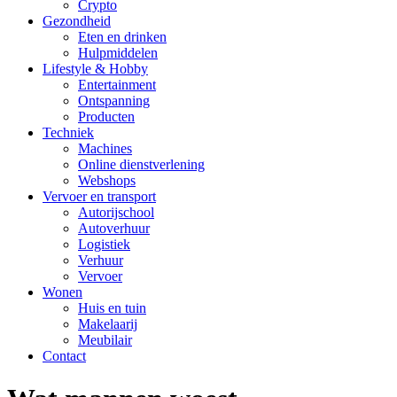
Crypto
Gezondheid
Eten en drinken
Hulpmiddelen
Lifestyle & Hobby
Entertainment
Ontspanning
Producten
Techniek
Machines
Online dienstverlening
Webshops
Vervoer en transport
Autorijschool
Autoverhuur
Logistiek
Verhuur
Vervoer
Wonen
Huis en tuin
Makelaarij
Meubilair
Contact