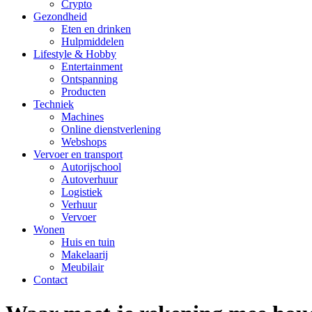
Crypto
Gezondheid
Eten en drinken
Hulpmiddelen
Lifestyle & Hobby
Entertainment
Ontspanning
Producten
Techniek
Machines
Online dienstverlening
Webshops
Vervoer en transport
Autorijschool
Autoverhuur
Logistiek
Verhuur
Vervoer
Wonen
Huis en tuin
Makelaarij
Meubilair
Contact