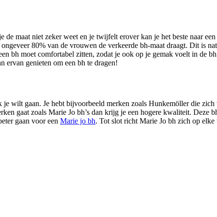
 je de maat niet zeker weet en je twijfelt erover kan je het beste naar e
 ongeveer 80% van de vrouwen de verkeerde bh-maat draagt. Dit is natuu
nt een bh moet comfortabel zitten, zodat je ook op je gemak voelt in de b
an ervan genieten om een bh te dragen!
k je wilt gaan. Je hebt bijvoorbeeld merken zoals Hunkemöller die zich
 merken gaat zoals Marie Jo bh’s dan krijg je een hogere kwaliteit. Dez
 beter gaan voor een
Marie jo bh
. Tot slot richt Marie Jo bh zich op elke