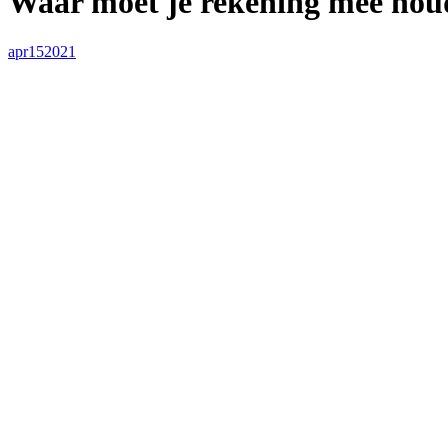
Waar moet je rekening mee houde
apr
15
2021