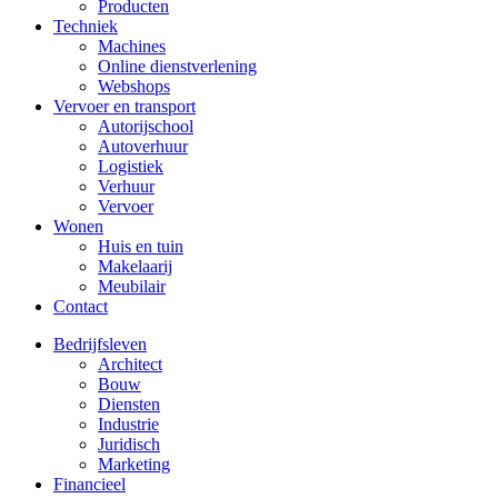
Producten
Techniek
Machines
Online dienstverlening
Webshops
Vervoer en transport
Autorijschool
Autoverhuur
Logistiek
Verhuur
Vervoer
Wonen
Huis en tuin
Makelaarij
Meubilair
Contact
Bedrijfsleven
Architect
Bouw
Diensten
Industrie
Juridisch
Marketing
Financieel