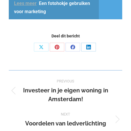
Lees meer
Een fotohokje gebruiken
voor marketing
Deel dit bericht
Share
Share
Share
Share
on
on
on
on
X
Pinterest
Facebook
LinkedIn
Post
PREVIOUS
navigation
Investeer in je eigen woning in
Previous
Amsterdam!
post:
NEXT
Voordelen van ledverlichting
Next
post: