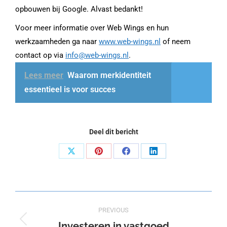
opbouwen bij Google. Alvast bedankt!
Voor meer informatie over Web Wings en hun
werkzaamheden ga naar
www.web-wings.nl
of neem
contact op via
info@web-wings.nl
.
Lees meer
Waarom merkidentiteit
essentieel is voor succes
Deel dit bericht
Share
Share
Share
Share
on
on
on
on
X
Pinterest
Facebook
LinkedIn
Post
PREVIOUS
navigation
Investeren in vastgoed
Previous