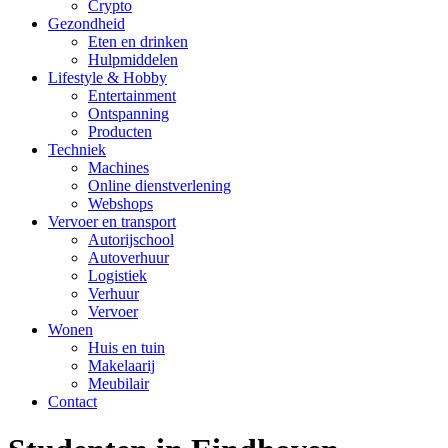
Crypto
Gezondheid
Eten en drinken
Hulpmiddelen
Lifestyle & Hobby
Entertainment
Ontspanning
Producten
Techniek
Machines
Online dienstverlening
Webshops
Vervoer en transport
Autorijschool
Autoverhuur
Logistiek
Verhuur
Vervoer
Wonen
Huis en tuin
Makelaarij
Meubilair
Contact