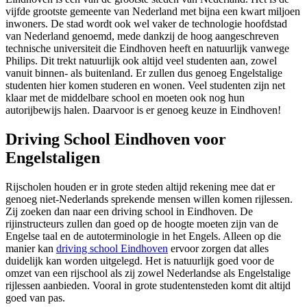
vijfde grootste gemeente van Nederland met bijna een kwart miljoen
inwoners. De stad wordt ook wel vaker de technologie hoofdstad
van Nederland genoemd, mede dankzij de hoog aangeschreven
technische universiteit die Eindhoven heeft en natuurlijk vanwege
Philips. Dit trekt natuurlijk ook altijd veel studenten aan, zowel
vanuit binnen- als buitenland. Er zullen dus genoeg Engelstalige
studenten hier komen studeren en wonen. Veel studenten zijn net
klaar met de middelbare school en moeten ook nog hun
autorijbewijs halen. Daarvoor is er genoeg keuze in Eindhoven!
Driving School Eindhoven voor
Engelstaligen
Rijscholen houden er in grote steden altijd rekening mee dat er
genoeg niet-Nederlands sprekende mensen willen komen rijlessen.
Zij zoeken dan naar een driving school in Eindhoven. De
rijinstructeurs zullen dan goed op de hoogte moeten zijn van de
Engelse taal en de autoterminologie in het Engels. Alleen op die
manier kan
driving school Eindhoven
ervoor zorgen dat alles
duidelijk kan worden uitgelegd. Het is natuurlijk goed voor de
omzet van een rijschool als zij zowel Nederlandse als Engelstalige
rijlessen aanbieden. Vooral in grote studentensteden komt dit altijd
goed van pas.