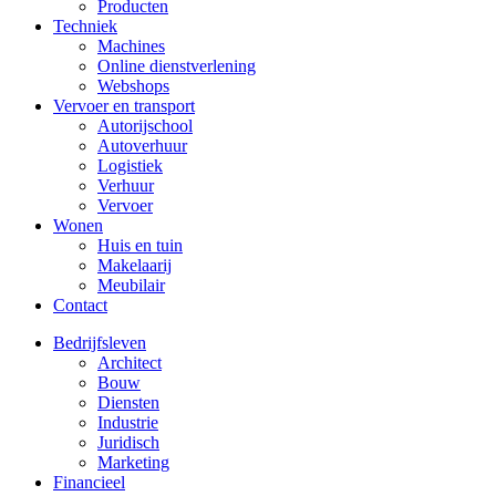
Producten
Techniek
Machines
Online dienstverlening
Webshops
Vervoer en transport
Autorijschool
Autoverhuur
Logistiek
Verhuur
Vervoer
Wonen
Huis en tuin
Makelaarij
Meubilair
Contact
Bedrijfsleven
Architect
Bouw
Diensten
Industrie
Juridisch
Marketing
Financieel