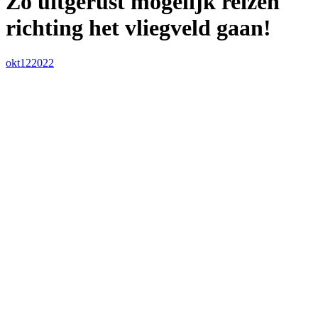
Zo uitgerust mogelijk reizen
richting het vliegveld gaan!
okt
12
2022