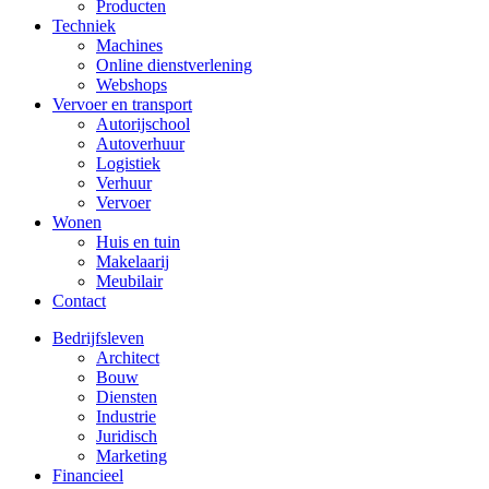
Producten
Techniek
Machines
Online dienstverlening
Webshops
Vervoer en transport
Autorijschool
Autoverhuur
Logistiek
Verhuur
Vervoer
Wonen
Huis en tuin
Makelaarij
Meubilair
Contact
Bedrijfsleven
Architect
Bouw
Diensten
Industrie
Juridisch
Marketing
Financieel