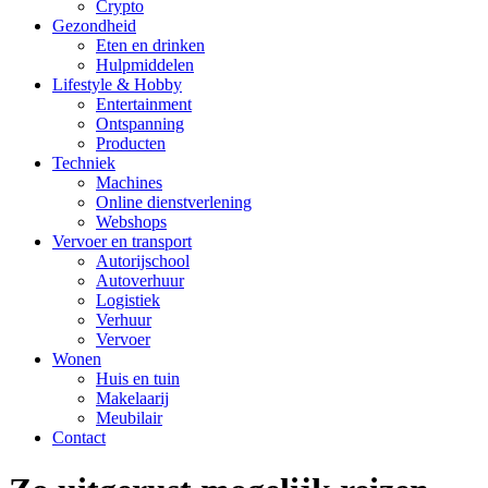
Crypto
Gezondheid
Eten en drinken
Hulpmiddelen
Lifestyle & Hobby
Entertainment
Ontspanning
Producten
Techniek
Machines
Online dienstverlening
Webshops
Vervoer en transport
Autorijschool
Autoverhuur
Logistiek
Verhuur
Vervoer
Wonen
Huis en tuin
Makelaarij
Meubilair
Contact