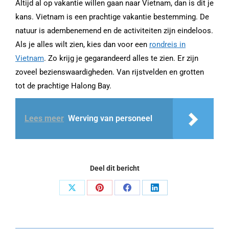
Altijd al op vakantie willen gaan naar Vietnam, dan is dit je
kans. Vietnam is een prachtige vakantie bestemming. De
natuur is adembenemend en de activiteiten zijn eindeloos.
Als je alles wilt zien, kies dan voor een
rondreis in
Vietnam
. Zo krijg je gegarandeerd alles te zien. Er zijn
zoveel bezienswaardigheden. Van rijstvelden en grotten
tot de prachtige Halong Bay.
Lees meer
Werving van personeel
Deel dit bericht
Share
Share
Share
Share
on
on
on
on
X
Pinterest
Facebook
LinkedIn