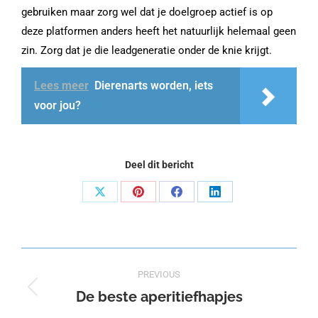
gebruiken maar zorg wel dat je doelgroep actief is op
deze platformen anders heeft het natuurlijk helemaal geen
zin. Zorg dat je die leadgeneratie onder de knie krijgt.
Lees meer
Dierenarts worden, iets
voor jou?
Deel dit bericht
Share
Share
Share
Share
on
on
on
on
X
Pinterest
Facebook
LinkedIn
Post
PREVIOUS
navigation
De beste aperitiefhapjes
Previous
post: