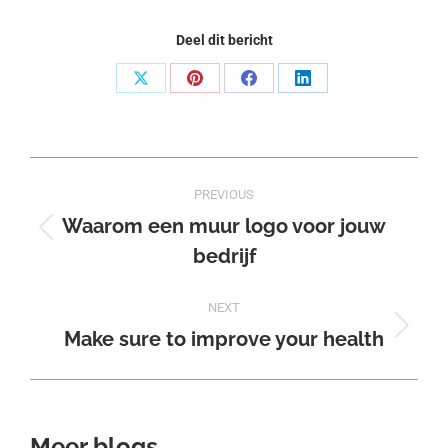
Deel dit bericht
Share
Share
Share
Share
on
on
on
on
X
Pinterest
Facebook
LinkedIn
Post
PREVIOUS
navigation
Waarom een muur logo voor jouw
Previous
bedrijf
post:
NEXT
Make sure to improve your health
Next
post:
Meer blogs