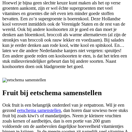
Hoewel je bijna geen slechte keuze kunt maken als het op verse
groenten aankomt, zijn er wel échte supergroenten met veel
vitamines en groentes die nét even iets minder goede stoffen
bevatten. Een zo’n supergroente is boerenkool. Deze Hollandse
kool verovert inmiddels ook de Verenigde Staten en de rest van de
wereld. Ook bij andere koolsoorten zit je goed en dan moet je
denken aan bloemkool, broccoli als warme alternatieven (al zijn de
stronkjes van broccoli ook rauw lekker en voedzaam). Bij salades
kun je eerder denken aan rode kool, witte kool en spitskool. En…
laten we die andere Nederlandse kanjers niet vergeten: spruitjes!
Een andere goede reden om koolsoorten te eten, is dat het telen een
stuk milieuvriendelijker gebeurt dan bij andere soorten. Naast
koolsoorten doen ook bladgroente het goed.
Fruit bij eetschema samenstellen
Ook fruit is een belangrijk onderdeel van je eetpatroon. Wil je een
gezond
eetschema samenstellen
, dan horen daar sowieso twee stuks
fruit bij zoals kiwi’s of mandarijntjes. Neem je kleinere vruchten
zoals kersen of aardbeitjes, dan is een portie van 200 gram
voldoende om de aanbevolen dagelijkse hoeveelheid vitamientjes
binnen te krijgen. In de meeste soorten zit namelijk veel vitamine A,