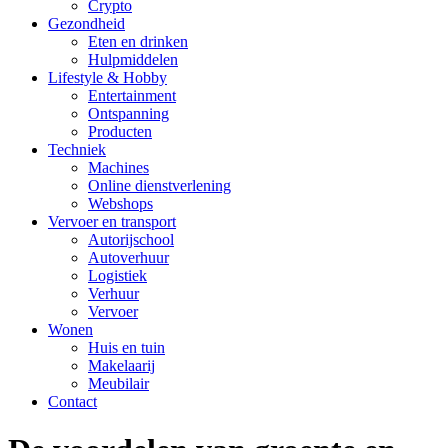
Crypto
Gezondheid
Eten en drinken
Hulpmiddelen
Lifestyle & Hobby
Entertainment
Ontspanning
Producten
Techniek
Machines
Online dienstverlening
Webshops
Vervoer en transport
Autorijschool
Autoverhuur
Logistiek
Verhuur
Vervoer
Wonen
Huis en tuin
Makelaarij
Meubilair
Contact