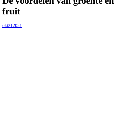
De voordelen van groente en
fruit
okt
21
2021