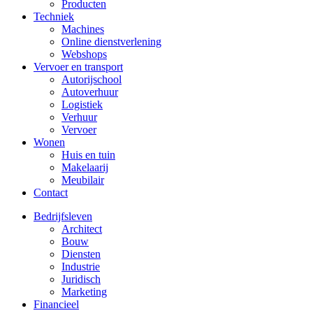
Producten
Techniek
Machines
Online dienstverlening
Webshops
Vervoer en transport
Autorijschool
Autoverhuur
Logistiek
Verhuur
Vervoer
Wonen
Huis en tuin
Makelaarij
Meubilair
Contact
Bedrijfsleven
Architect
Bouw
Diensten
Industrie
Juridisch
Marketing
Financieel