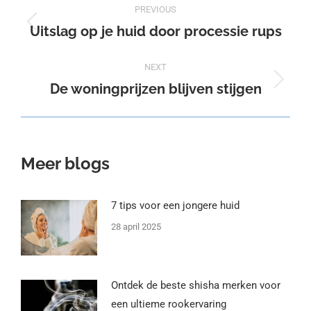
PREVIOUS
navigation
Uitslag op je huid door processie rups
Previous
post:
NEXT
De woningprijzen blijven stijgen
Next
post:
Meer blogs
7 tips voor een jongere huid
28 april 2025
Ontdek de beste shisha merken voor
een ultieme rookervaring