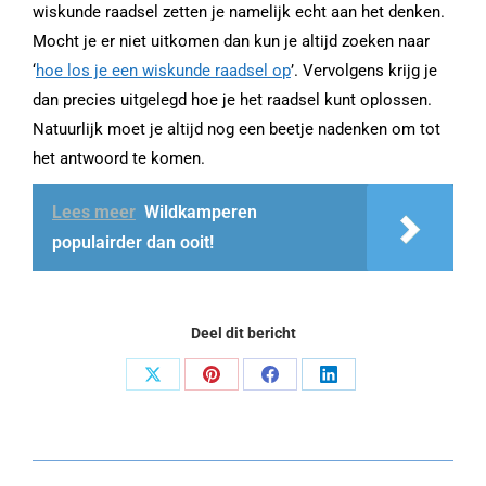
wiskunde raadsel zetten je namelijk echt aan het denken.
Mocht je er niet uitkomen dan kun je altijd zoeken naar
‘
hoe los je een wiskunde raadsel op
’. Vervolgens krijg je
dan precies uitgelegd hoe je het raadsel kunt oplossen.
Natuurlijk moet je altijd nog een beetje nadenken om tot
het antwoord te komen.
Lees meer
Wildkamperen
populairder dan ooit!
Deel dit bericht
Share
Share
Share
Share
on
on
on
on
X
Pinterest
Facebook
LinkedIn
Post